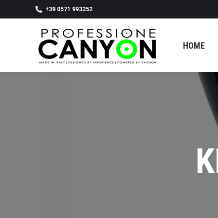
+39 0571 993252
HOME
SHOP
CONTATTI
HOME
K