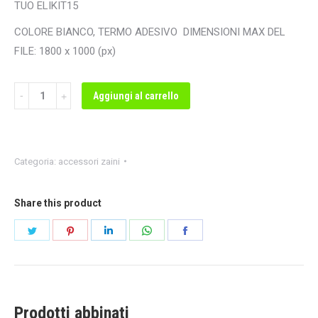
TUO ELIKIT15
COLORE BIANCO, TERMO ADESIVO DIMENSIONI MAX DEL
FILE: 1800 x 1000 (px)
Quantità
Aggiungi al carrello
Categoria:
accessori zaini
Share this product
Share
Share
Share
Share
Share
on
on
on
on
on
Twitter
Pinterest
LinkedIn
WhatsApp
Facebook
Prodotti abbinati