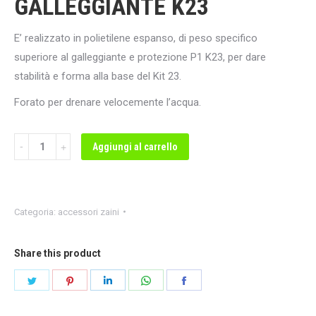
GALLEGGIANTE K23
E’ realizzato in polietilene espanso, di peso specifico
superiore al galleggiante e protezione P1 K23, per dare
stabilità e forma alla base del Kit 23.
Forato per drenare velocemente l’acqua.
Quantità
Aggiungi al carrello
Categoria:
accessori zaini
Share this product
Share
Share
Share
Share
Share
on
on
on
on
on