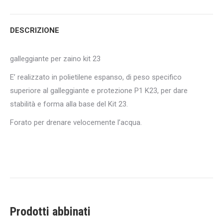
Twitter
Pinterest
LinkedIn
WhatsApp
Facebook
DESCRIZIONE
galleggiante per zaino kit 23
E’ realizzato in polietilene espanso, di peso specifico
superiore al galleggiante e protezione P1 K23, per dare
stabilità e forma alla base del Kit 23.
Forato per drenare velocemente l’acqua.
Prodotti abbinati